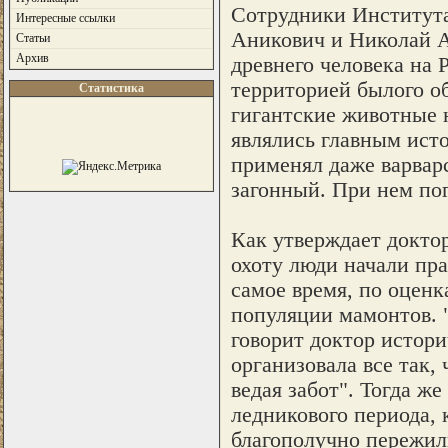
Сотрудники Институт
Интересные ссылки
Аникович и Николай А
Статьи
Архив
древнего человека на 
территорией былого о
Статистика
гигантские животные 
являлись главным ист
применял даже варварс
загонный. При нем пог
Как утверждает докто
охоту люди начали пра
самое время, по оценк
популяции мамонтов. 
говорит доктор истор
организовала все так,
ведая забот". Тогда ж
ледникового периода, 
благополучно пережили