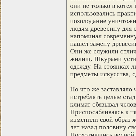
они не только в котел
использовались практи
похолодание уничтожи
людям древесину для 
напоминал современну
нашел замену древеси
Они же служили отлич
жилищ. Шкурами устил
одежду. На стоянках л
предметы искусства, с
Но что же заставляло 
истреблять целые стад
климат обязывал челов
Приспосабливаясь к т
изменили свой образ ж
лет назад половину св
Поохотившись весной 