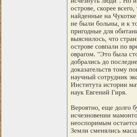
исчезнуть люди". Но 
острове, скорее всего
найденные на Чукотке 
не были больны, и к т
пригодные для обитан
выяснилось, что стра
острове совпали по вр
оврагом. "Это была ст
добрались до последн
доказательств тому по
научный сотрудник эк
Института истории ма
наук Евгений Гиря.
Вероятно, еще долго б
исчезновении мамонтов
неоспоримым остается 
Земли сменялись масш