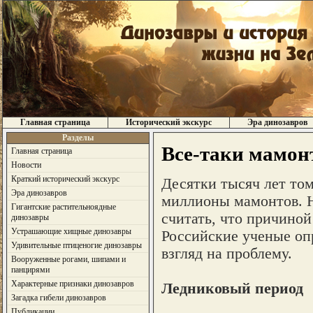
Главная страница
Исторический экскурс
Эра динозавров
Разделы
Все-таки мамон
Главная страница
Новости
Краткий исторический экскурс
Десятки тысяч лет том
Эра динозавров
миллионы мамонтов. Н
Гигантские растительноядные
считать, что причиной
динозавры
Устрашающие хищные динозавры
Российские ученые оп
Удивительные птиценогие динозавры
взгляд на проблему.
Вооруженные рогами, шипами и
панцирями
Характерные признаки динозавров
Ледниковый период
Загадка гибели динозавров
Публикации