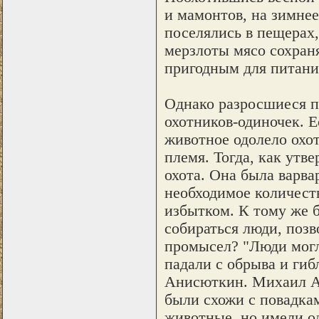
и мамонтов, на зимне
поселялись в пещерах,
мерзлоты мясо сохраня
пригодным для питани
Однако разросшиеся п
охотников-одиночек. Е
животное одолело охот
племя. Тогда, как утв
охота. Она была варва
необходимое количест
избытком. К тому же 
собираться люди, позв
промысел? "Люди могли
падали с обрыва и гиб
Анисюткин. Михаил Ан
были схожи с повадка
животные, но имели од