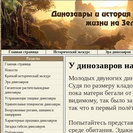
Главная страница
Исторический экскурс
Эра динозавров
Разделы
У динозавров н
Главная страница
Новости
Краткий исторический экскурс
Молодых двуногих дин
Эра динозавров
Судя по размеру клад
Гигантские растительноядные
пока матери бегали от
динозавры
Устрашающие хищные динозавры
видимому, так было за
Удивительные птиценогие динозавры
так что в первый полё
Вооруженные рогами, шипами и
панцирями
Характерные признаки динозавров
Попытайтесь представ
Загадка гибели динозавров
среде обитания. Эдаки
Публикации