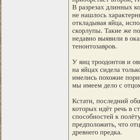
В разрезах длинных ко
не нашлось характерн
откладывая яйца, исп
скорлупы. Такие же п
недавно выявили в ока
тенонтозавров.
У яиц троодонтов и ов
на яйцах сидела тольк
имелись похожие порис
мы имеем дело с отцо
Кстати, последний об
которых идёт речь в с
способностей к полёту
предположить, что отц
древнего предка.