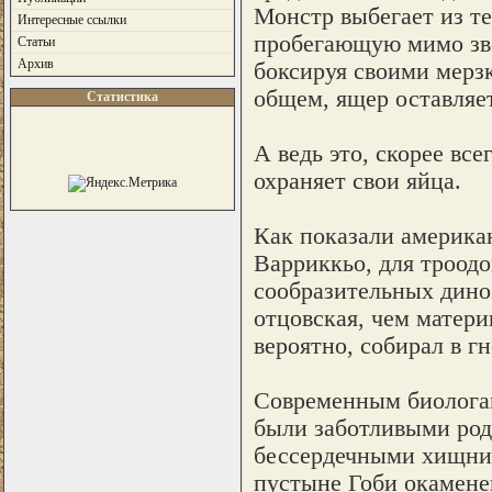
Монстр выбегает из те
Интересные ссылки
пробегающую мимо звер
Статьи
Архив
боксируя своими мерз
общем, ящер оставляе
Статистика
А ведь это, скорее все
охраняет свои яйца.
Как показали америка
Варриккьо, для троодо
сообразительных диноз
отцовская, чем матери
вероятно, собирал в г
Современным биологам
были заботливыми род
бессердечными хищник
пустыне Гоби окамене