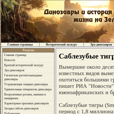
Главная страница
Исторический экскурс
Эра динозавров
Разделы
Саблезубые тиг
Главная страница
Новости
Краткий исторический экскурс
Вымершие около десяти
Эра динозавров
известных видов выме
Гигантские растительноядные
охотиться большими г
динозавры
Устрашающие хищные динозавры
пишет РИА "Новости" 
Удивительные птиценогие динозавры
южноафриканских и бри
Вооруженные рогами, шипами и
панцирями
Характерные признаки динозавров
Саблезубые тигры (Smi
Загадка гибели динозавров
период с 1,8 миллиона
Публикации