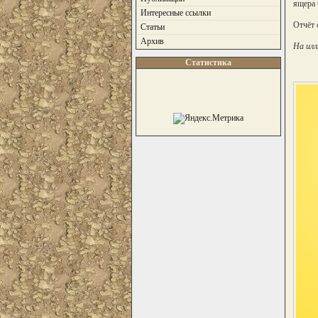
ящера 
Интересные ссылки
Отчёт 
Статьи
Архив
На илл
Статистика