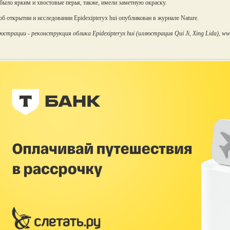
было ярким и хвостовые перья, также, имели заметную окраску.
об открытии и исследовании Epidexipteryx hui опубликован в журнале Nature.
юстрации - реконструкция облика Epidexipteryx hui (иллюстрация Qui Ji, Xing Lida), 