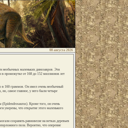
08 августа 2026
ти необычных маленьких динозавров. Эти
и в промежутке от 168 до 152 миллионов лет
но в 160 граммов. Он имел очень необычный
 но, самое главное, у него были четыре
 (Epidendrosaurus). Кроме того, он очень
оги уверены, что открытие этого маленького
огали сохранять равновесие на ветках деревьев
вопорложного пола. Вероятно, что оперение