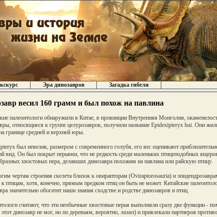
кскурс
Эра динозавров
Загадка гибели
завр весил 160 грамм и был похож на павлина
кие палеонтологи обнаружили в Китае, в провинции Внутренняя Монголия, окаменелос
вры, относящиеся к группе целурозавров, получили название Epidexipteryx hui. Они жил
 на границе средней и верхней юры.
ipteryx был невелик, размером с современного голубя, его вес оценивают приблизитель
й вид. Он был покрыт перьями, что не редкость среди маленьких птицеподобных ящеров,
бразных хвостовых пера, делавших динозавра похожим на павлина или райскую птицу.
гим чертам строения скелета близок к овирапторам (Oviraptorosauria) и эпидендрозаврам
 к птицам, хотя, конечно, прямым предком птиц он быть не может. Китайские палеонтол
вра значительно обогатит наши знания сходстве и родстве динозавров и птиц.
тологи считают, что эти необычные хвостовые перья выполняли сразу две функции - пом
ь этот динозавр не мог, но по деревьям, вероятно, лазил) и привлекали партнеров проти