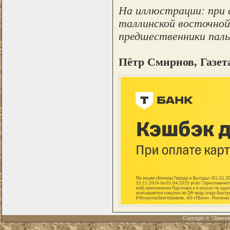
На иллюстрации: при 
таллинской восточной 
предшественники пальце
Пётр Смирнов, Газет
Copyright © "Диноза