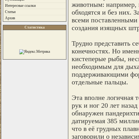
животным: например,
Интересные ссылки
обходятся и без них. 
Статьи
Архив
всеми поставленными 
создания изящных штр
Статистика
Трудно представить с
конечностях. Но именн
кистеперые рыбы, несм
необходимым для дыха
поддерживающими фор
отдельные пальцы.
Эта вполне логичная 
рук и ног 20 лет наза
обнаружен пандерихти
датируемая 385 милли
что в её грудных плав
заговорили о независ