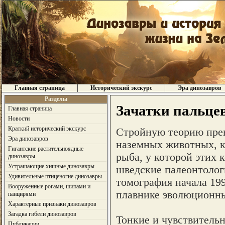
Главная страница
Исторический экскурс
Эра динозавров
Разделы
Зачатки пальцев
Главная страница
Новости
Краткий исторический экскурс
Стройную теорию прев
Эра динозавров
наземных животных, к
Гигантские растительноядные
рыба, у которой этих 
динозавры
Устрашающие хищные динозавры
шведские палеонтолог
Удивительные птиценогие динозавры
томография начала 199
Вооруженные рогами, шипами и
плавнике эволюционны
панцирями
Характерные признаки динозавров
Загадка гибели динозавров
Тонкие и чувствитель
Публикации