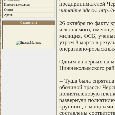
предпринимателей Черс
Интересные ссылки
читайте здесь: http:/
Статьи
Архив
26 октября по факту к
Статистика
ископаемого, имеющег
милиция, ФСБ, ученые
утром 8 марта в резу
оперативно-розыскных 
Одним из первых на м
Нижнеколымского райо
-- Туша была спрятана
обочиной трассы Черс
полиэтиленовую пленку
развернули полиэтиле
крупного, с мощными 
составлены соответст