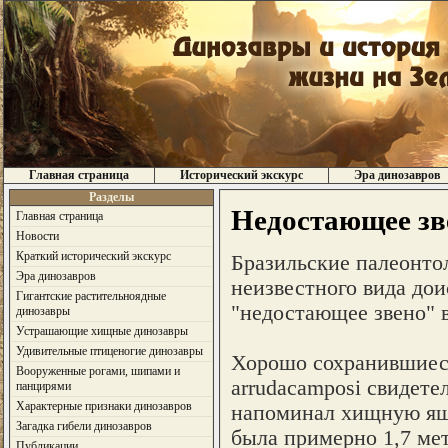
Главная страница
Исторический экскурс
Эра динозавров
Разделы
Недостающее зв
Главная страница
Новости
Краткий исторический экскурс
Бразильские палеонто
Эра динозавров
неизвестного вида до
Гигантские растительноядные
"недостающее звено" 
динозавры
Устрашающие хищные динозавры
Удивительные птиценогие динозавры
Хорошо сохранившиеся
Вооруженные рогами, шипами и
arrudacamposi свидете
панцирями
Характерные признаки динозавров
напоминал хищную яще
Загадка гибели динозавров
была примерно 1,7 мет
Публикации