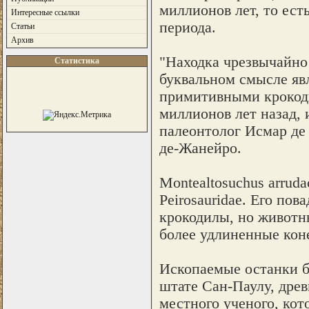
миллионов лет, то ест
Интересные ссылки
периода.
Статьи
Архив
"Находка чрезвычайно 
Статистика
буквальном смысле яв
примитивными крокоди
миллионов лет назад, 
палеонтолог Исмар де
де-Жанейро.
Montealtosuchus arru
Peirosauridae. Его по
крокодилы, но животн
более удлиненные кон
Ископаемые останки б
штате Сан-Паулу, древ
местного ученого, кот