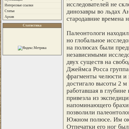
исследователей не скл
Интересные ссылки
динозавры во льдах Ан
Статьи
Архив
стародавние времена 
Статистика
Палеонтологи находил
но глобальное исслед
на полю­сах были пред
независимыми исследо
двух существ на свобо
Джеймса Росса группа
фрагменты челюсти и 
достигало высоты 2 м 
работавшая в глубине
привезла из экспедици
напоминающего брахиоз
позволили палеонтоло
Южном полюсе. Им ока
Отпечатки его ног бы­