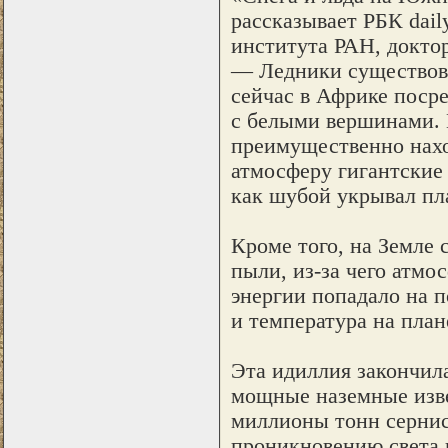
рассказывает РБК dail
института РАН, докто
— Ледники существовал
сейчас в Африке поср
с белыми вершинами. 
преимущественно нахо
атмосферу гигантские 
как шубой укрывал пла
Кроме того, на Земле
пыли, из-за чего атмо
энергии попадало на п
и температура на пла
Эта идиллия закончила
мощные наземные изв
миллионы тонн сернис
проникновению света 