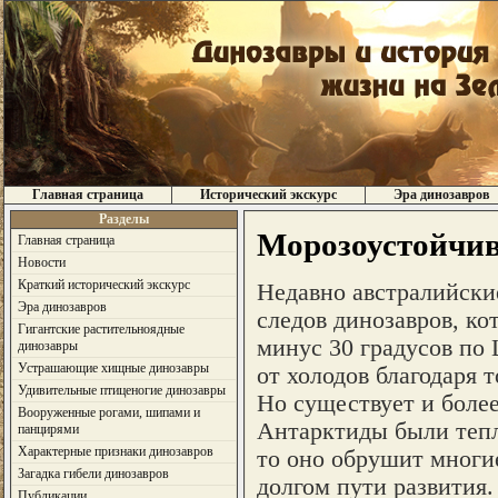
Главная страница
Исторический экскурс
Эра динозавров
Разделы
Морозоустойчи
Главная страница
Новости
Краткий исторический экскурс
Недавно австралийски
Эра динозавров
следов динозавров, к
Гигантские растительноядные
минус 30 градусов по
динозавры
Устрашающие хищные динозавры
от холодов благодаря 
Удивительные птиценогие динозавры
Но существует и боле
Вооруженные рогами, шипами и
Антарктиды были тепл
панцирями
Характерные признаки динозавров
то оно обрушит многи
Загадка гибели динозавров
долгом пути развития
Публикации