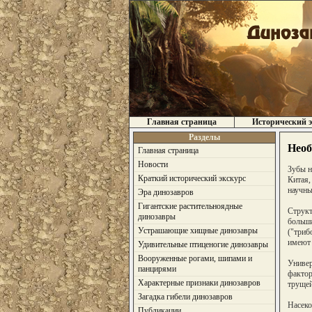
Главная страница
Исторический э
Разделы
Необ
Главная страница
Новости
Зубы н
Краткий исторический экскурс
Китая,
научн
Эра динозавров
Гигантские растительноядные
Структ
динозавры
больши
Устрашающие хищные динозавры
("триб
имеют 
Удивительные птиценогие динозавры
Вооруженные рогами, шипами и
Универ
панцирями
фактор
Характерные признаки динозавров
трущей
Загадка гибели динозавров
Насеко
Публикации