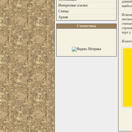
длиной
Интересные ссылки
наибол
Статьи
Ископа
Архив
эволюц
считал
Статистика
строен
черт у
Иллюст