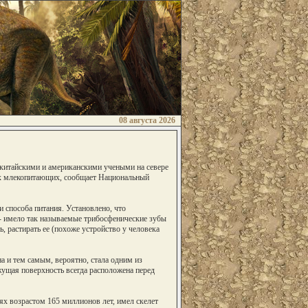
08 августа 2026
 китайскими и американскими учеными на севере
ых млекопитающих, сообщает Национальный
 способа питания. Установлено, что
 имело так называемые трибосфенические зубы
ть, растирать ее (похоже устройство у человека
 и тем самым, вероятно, стала одним из
ущая поверхность всегда расположена перед
ях возрастом 165 миллионов лет, имел скелет