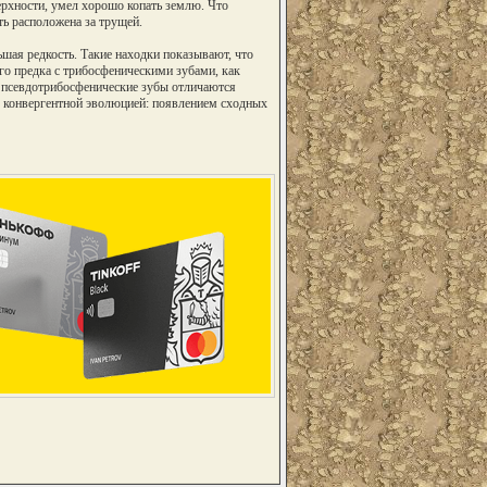
ерхности, умел хорошо копать землю. Что
ть расположена за трущей.
шая редкость. Такие находки показывают, что
о предка с трибосфеническими зубами, как
и псевдотрибосфенические зубы отличаются
я конвергентной эволюцией: появлением сходных