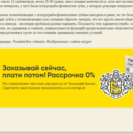
 около 12 сантиметров, весил 20-30 грамм, имел сильные конечности и, хотя жил на пов
ее интересно, у него были псевдотрибосфенические зубы, у которых режущая поверхнос
емых млекопитающих с псевдотрибосфеническими зубами находили и ранее, но это боль
ия зубов у млекопитающих шла сложным образом: неверно, что все просто имели общег
ось некогда - эволюция пробовала разные варианты. Похожесть этих вариантов (трибо- 
ием, но одинаковы в главном, универсальности функций) предположительно объясняетс
 неродственных групп за счет влияния одинаковых внешних условий.
рация: Pseudotribos robustus. Изображение с сайта nsf.gov