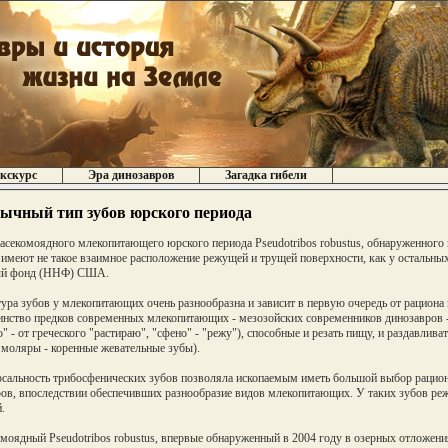
кскурс
Эра динозавров
Загадка гибели
ычный тип зубов юрского периода
асекомоядного млекопитающего юрского периода Pseudotribos robustus, обнаруженного
 имеют не такое взаимное расположение режущей и трущей поверхности, как у остальн
ый фонд (ННФ) США.
ура зубов у млекопитающих очень разнообразна и зависит в первую очередь от рациона и
нство предков современных млекопитающих - мезозойских современников динозавров -
о" - от греческого "растираю", "сфено" - "режу"), способные и резать пищу, и раздавлива
моляры - коренные жевательные зубы).
сальность трибосфенических зубов позволяла ископаемым иметь большой выбор рациона
ов, впоследствии обеспечивших разнообразие видов млекопитающих. У таких зубов реж
.
моядный Pseudotribos robustus, впервые обнаруженный в 2004 году в озерных отложени