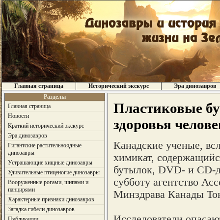
Главная страница
Исторический экскурс
Эра динозавров
Разделы
Пластиковые бу
Главная страница
Новости
здоровья челове
Краткий исторический экскурс
Эра динозавров
Канадские ученые, всл
Гигантские растительноядные
динозавры
химикат, содержащийся
Устрашающие хищные динозавры
бутылок, DVD- и CD-ди
Удивительные птиценогие динозавры
субботу агентство Асс
Вооруженные рогами, шипами и
панцирями
Минздрава Канады Тон
Характерные признаки динозавров
Загадка гибели динозавров
Исследователи опасают
Публикации