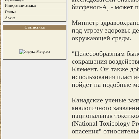
бисфенол-А, - может п
Интересные ссылки
Статьи
Архив
Министр здравоохранен
Статистика
под угрозу здоровье д
окружающей среды.
"Целесообразным было
сокращения воздействи
Клемент. Он также доб
использования пластик
пойдет на подобные м
Канадские ученые зая
аналогичного заявлен
национальная токсико
(National Toxicology P
опасения" относитель