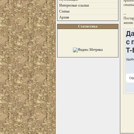
приход
стати
Интересные ссылки
Статьи
--
Архив
Постар
жизни.
Статистика