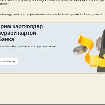
ится 56% всех случаев смерти в стране! Кто знает, может быть, наша излишне агрес
стику?
айтесь сдерживаться и не раздражаться впустую, берегите здоровье своё и окружающих 