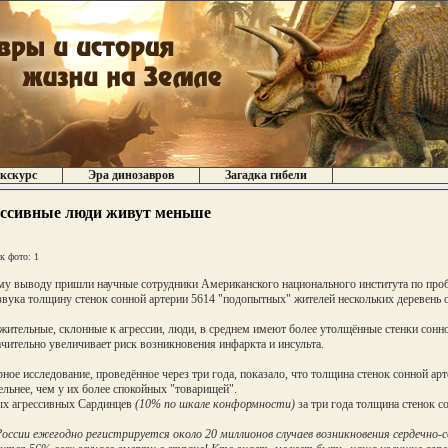
кскурс
Эра динозавров
Загадка гибели
ссивные люди живут меньше
к фото: 1
му выводу пришли научные сотрудники Американского национального института по про
звука толщину стенок сонной артерии 5614 "подопытных" жителей нескольких деревень 
жительные, склонные к агрессии, люди, в среднем имеют более утолщённые стенки сонно
ачительно увеличивает риск возникновения инфаркта и инсульта.
ное исследование, проведённое через три года, показало, что толщина стенок сонной ар
ельнее, чем у их более спокойных "товарищей".
х агрессивных Сардинцев
(10% по шкале конформности)
за три года толщина стенок с
 России ежегодно регистрируется около 20 миллионов случаев возникновения сердечно-