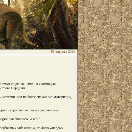
08 августа 2026
блемам старения, измерив с помощью
острова Сардиния.
й артерии, чем их более спокойные «товарищи»,
терии у агрессивных людей увеличилась
осудов увеличилась на 40%!
сосудистых заболеваний, на долю которых