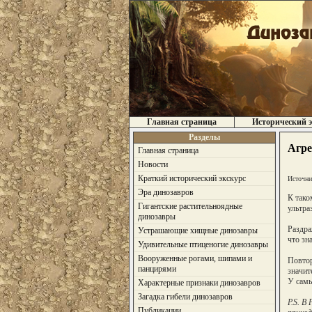
Главная страница
Исторический э
Разделы
Агре
Главная страница
Новости
Краткий исторический экскурс
Источни
Эра динозавров
К тако
Гигантские растительноядные
ультра
динозавры
Раздра
Устрашающие хищные динозавры
что зн
Удивительные птиценогие динозавры
Вооруженные рогами, шипами и
Повтор
панцирями
значит
У самы
Характерные признаки динозавров
Загадка гибели динозавров
P.S. В
Публикации