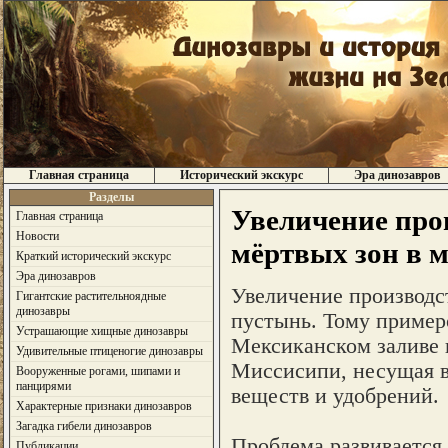
Главная страница
Исторический экскурс
Эра динозавров
Разделы
Увеличение про
Главная страница
Новости
мёртвых зон в м
Краткий исторический экскурс
Эра динозавров
Увеличение производс
Гигантские растительноядные
динозавры
пустынь. Тому пример
Устрашающие хищные динозавры
Мексиканском заливе 
Удивительные птиценогие динозавры
Миссисипи, несущая в
Вооруженные рогами, шипами и
панцирями
веществ и удобрений.
Характерные признаки динозавров
Загадка гибели динозавров
Проблема развивается
Публикации