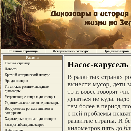
Главная страница
Исторический экскурс
Эра динозавров
Разделы
Насос-карусель
Главная страница
Новости
Краткий исторический экскурс
В развитых странах ро
Эра динозавров
вынести мусор, дети з
Гигантские растительноядные
то и вовсе говорят «не
динозавры
Устрашающие хищные динозавры
деваться не куда, над
Удивительные птиценогие динозавры
тем более в период гл
Вооруженные рогами, шипами и
с ней проблемы нехват
панцирями
Характерные признаки динозавров
развитые страны. И бе
Загадка гибели динозавров
километров пять до б
Публикации