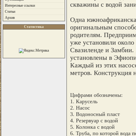
скважины с водой зани
Интересные ссылки
Статьи
Архив
Одна южноафриканская
оригинальным способо
Статистика
родителям. Предприим
уже установили около
Свазиленде и Замбии.
установлены в Эфиопи
Каждый из этих насосо
метров. Конструкция н
Цифрами обозначены:
1. Карусель
2. Насос
3. Водоносный пласт
4. Резервуар с водой
5. Колонка с водой
6. Труба, по которой вода 