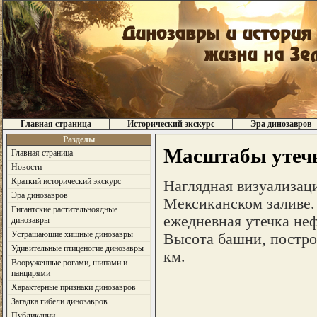
Главная страница
Исторический экскурс
Эра динозавров
Разделы
Масштабы утечк
Главная страница
Новости
Краткий исторический экскурс
Наглядная визуализац
Эра динозавров
Мексиканском заливе.
Гигантские растительноядные
ежедневная утечка не
динозавры
Устрашающие хищные динозавры
Высота башни, построе
Удивительные птиценогие динозавры
км.
Вооруженные рогами, шипами и
панцирями
Характерные признаки динозавров
Загадка гибели динозавров
Публикации