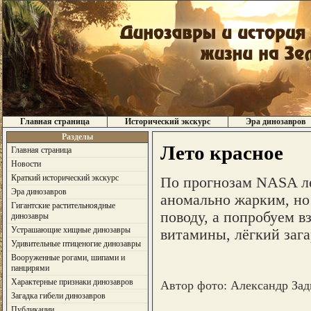
Главная страница
Исторический экскурс
Эра динозавров
Разделы
Лето красное
Главная страница
Новости
Краткий исторический экскурс
По прогнозам NASA ле
Эра динозавров
аномально жарким, но 
Гигантские растительноядные
поводу, а попробуем вз
динозавры
Устрашающие хищные динозавры
витамины, лёгкий зага
Удивительные птиценогие динозавры
Вооруженные рогами, шипами и
панцирями
Характерные признаки динозавров
Автор фото: Александр Зад
Загадка гибели динозавров
Публикации