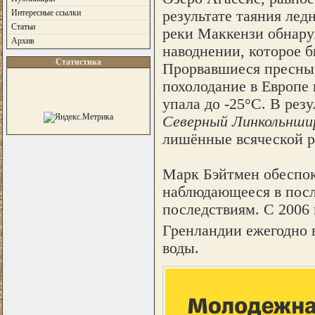
результате таяния ле
Интересные ссылки
Статьи
реки Маккензи обнару
Архив
наводнении, которое б
Статистика
Прорвавшиеся пресные
похолодание в Европе 
упала до -25°C. В рез
Северный Линкольнши
лишённые всяческой р
Марк Бэйтмен обеспоко
наблюдающееся в посл
последствиям. С 2006 
Гренландии ежегодно 
воды.