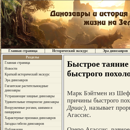
Главная страница
Исторический экскурс
Эра динозавров
Разделы
Быстрое таяние
Главная страница
Новости
быстрого похол
Краткий исторический экскурс
Эра динозавров
Гигантские растительноядные
динозавры
Марк Бэйтмен из Шефф
Устрашающие хищные динозавры
причины быстрого пох
Удивительные птиценогие динозавры
Дриас)
, называет про
Вооруженные рогами, шипами и
панцирями
Агасcис.
Характерные признаки динозавров
Загадка гибели динозавров
Озеро Агассис, равно
Публикации