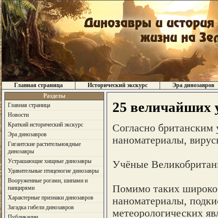
Главная страница
Исторический экскурс
Эра динозавров
Разделы
25 величайших у
Главная страница
Новости
Краткий исторический экскурс
Согласно британским 
Эра динозавров
наноматериалы, вирус
Гигантские растительноядные
динозавры
Устрашающие хищные динозавры
Учёные Великобритани
Удивительные птиценогие динозавры
Вооруженные рогами, шипами и
Помимо таких широко 
панцирями
Характерные признаки динозавров
наноматериалы, подки
Загадка гибели динозавров
метеорологических явл
Публикации