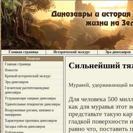
Главная страница
Исторический экскурс
Эра динозавров
Разделы
Сильнейший тяж
Главная страница
Новости
Краткий исторический экскурс
Эра динозавров
Муравей, удерживающий вни
Гигантские растительноядные
динозавры
Для человека 500 милл
Устрашающие хищные динозавры
Удивительные птиценогие динозавры
как для муравья этот 
Вооруженные рогами, шипами и
представьте такую кар
панцирями
гладкой поверхности и
Характерные признаки динозавров
Загадка гибели динозавров
равно что, поставить 
Публикации