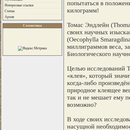
попытаться в положени
Интересные ссылки
килограмм!
Статьи
Архив
Томас Эндлейн (Thomas
Статистика
своих научных изыскан
(Oecophylla Smaragdin
миллиграммов веса, за
Биологического научн
Целью исследований Т
«клея», который значи
когда-либо произведён
природное клеящее ве
так и не мешает ему п
возможно?
В ходе своих исследов
насущной необходимос