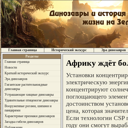
Главная страница
Исторический экскурс
Эра динозавров
Разделы
Африку ждёт бо
Главная страница
Новости
Краткий исторический экскурс
Установки концентрир
Эра динозавров
электрическую энергию
Гигантские растительноядные
концентрируют солнечн
динозавры
Устрашающие хищные динозавры
поглощающего элемент
Удивительные птиценогие динозавры
достоинством установ
Вооруженные рогами, шипами и
цена, которая значите
панцирями
Характерные признаки динозавров
Если технологии CSP п
Загадка гибели динозавров
году они смогут выраб
Публикации