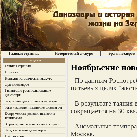
Главная страница
Исторический экскурс
Эра динозавров
Разделы
Ноябрьские нов
Главная страница
Новости
Краткий исторический экскурс
- По данным Роспотре
Эра динозавров
питьевых целях "жестк
Гигантские растительноядные
динозавры
Устрашающие хищные динозавры
- В результате таяния
Удивительные птиценогие динозавры
сокращается на 30 кв
Вооруженные рогами, шипами и
панцирями
Характерные признаки динозавров
- Аномальные темпера
Загадка гибели динозавров
Москве.
Публикации