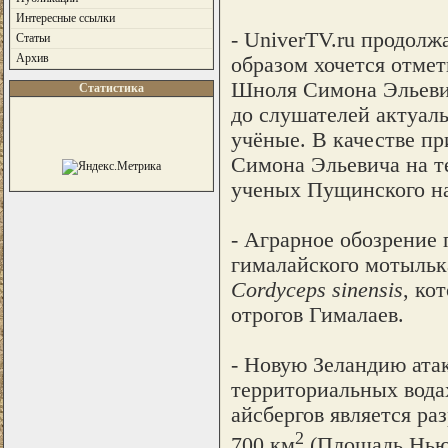
Интересные ссылки
- UniverTV.ru продолж
Статьи
Архив
образом хочется отме
Шноля Симона Эльевич
Статистика
до слушателей актуал
учёные. В качестве п
Симона Эльевича на те
ученых Пущинского на
- Аграрное обозрение 
гималайского мотыль
Cordyceps sinensis
, ко
отрогов Гималаев.
- Новую Зеландию ата
территориальных вода
айсбергов является р
2
700 км
(Площадь Нью