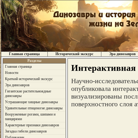
Главная страница
Исторический экскурс
Эра динозавров
Разделы
Интерактивная 
Главная страница
Новости
Краткий исторический экскурс
Научно-исследовательс
Эра динозавров
опубликовала интеракт
Гигантские растительноядные
визуализированы посл
динозавры
Устрашающие хищные динозавры
поверхностного слоя 
Удивительные птиценогие динозавры
Вооруженные рогами, шипами и
панцирями
Характерные признаки динозавров
Загадка гибели динозавров
Публикации