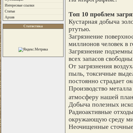
Интересные ссылки
Статьи
Топ 10 проблем загр
Архив
Кустарная добыча зол
Статистика
ртутью.
Загрязнение поверхнос
миллионов человек в г
Загрязнение подземны
всех запасов свободны
От загрязнения воздух
пыль, токсичные выдел
постоянно страдает ок
Производство металла
атмосферу нашей план
Добыча полезных ископ
Радиоактивные отходы
окружающую среду мил
Неочищенные сточные 