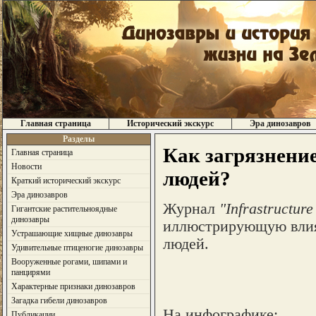
Главная страница
Исторический экскурс
Эра динозавров
Разделы
Как загрязнени
Главная страница
Новости
людей?
Краткий исторический экскурс
Эра динозавров
Журнал
"Infrastructur
Гигантские растительноядные
динозавры
иллюстрирующую влия
Устрашающие хищные динозавры
людей.
Удивительные птиценогие динозавры
Вооруженные рогами, шипами и
панцирями
Характерные признаки динозавров
Загадка гибели динозавров
На инфографике:
Публикации