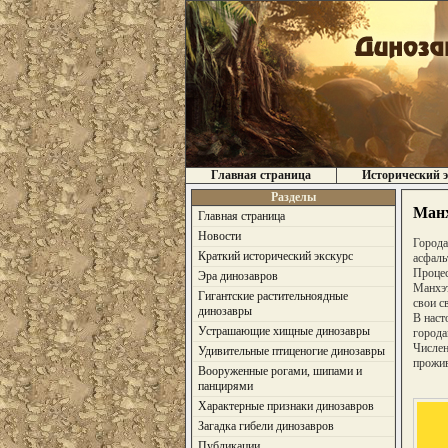
Главная страница
Исторический э
Разделы
Манх
Главная страница
Новости
Города
Краткий исторический экскурс
асфаль
Процес
Эра динозавров
Манхэт
Гигантские растительноядные
свои с
динозавры
В наст
Устрашающие хищные динозавры
города
Числен
Удивительные птиценогие динозавры
прожив
Вооруженные рогами, шипами и
панцирями
Характерные признаки динозавров
Загадка гибели динозавров
Публикации