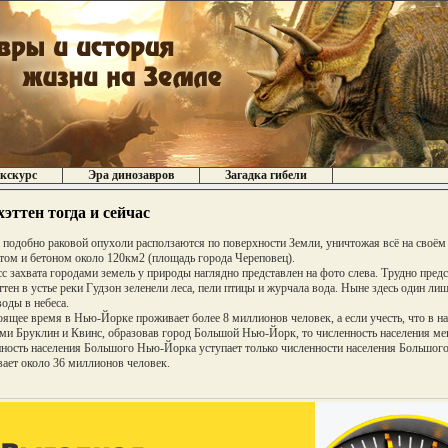
кскурс
Эра динозавров
Загадка гибели
эттен тогда и сейчас
 подобно раковой опухоли расползаются по поверхности Земли, уничтожая всё на своём
том и бетоном около 120км2 (площадь города Череповец).
с захвата городами земель у природы наглядно представлен на фото слева. Трудно предс
тен в устье реки Гудзон зеленели леса, пели птицы и журчала вода. Ныне здесь один ли
воды в небеса.
оящее время в Нью-Йорке проживает более 8 миллионов человек, а если учесть, что в 
ми Бруклин и Квинс, образовав город Большой Нью-Йорк, то численность населения ме
ность населения Большого Нью-Йорка уступает только численности населения Большог
ает около 36 миллионов человек.