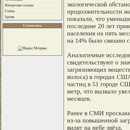
экологической обстано
Интересные ссылки
продолжительности жи
Статьи
Архив
показали, что уменьш
последние 20 лет при
Статистика
населения на пять мес
на 14% было связано с
Аналогичные исследов
свидетельствуют о зн
загрязняющих веществ 
волоса) в городах США
частиц в 51 городе С
метр, что вызвало ув
месяцев.
Ранее в СМИ проскаки
из-за повышенной заг
видят на небе звёзд.