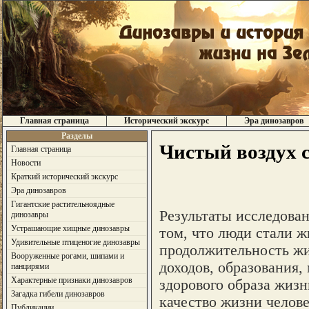
Главная страница
Исторический экскурс
Эра динозавров
Разделы
Чистый воздух 
Главная страница
Новости
Краткий исторический экскурс
Эра динозавров
Гигантские растительноядные
Результаты исследова
динозавры
Устрашающие хищные динозавры
том, что люди стали ж
Удивительные птиценогие динозавры
продолжительность жи
Вооруженные рогами, шипами и
доходов, образования,
панцирями
Характерные признаки динозавров
здорового образа жиз
Загадка гибели динозавров
качество жизни челов
Публикации