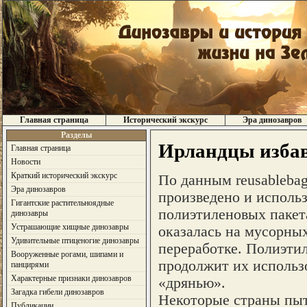
Главная страница
Исторический экскурс
Эра динозавров
Разделы
Ирландцы избав
Главная страница
Новости
Краткий исторический экскурс
По данным reusablebag
Эра динозавров
произведено и исполь
Гигантские растительноядные
полиэтиленовых пакета
динозавры
Устрашающие хищные динозавры
оказалась на мусорных
Удивительные птиценогие динозавры
переработке. Полиэтил
Вооруженные рогами, шипами и
продолжит их использо
панцирями
Характерные признаки динозавров
«дрянью».
Загадка гибели динозавров
Некоторые страны пыт
Публикации