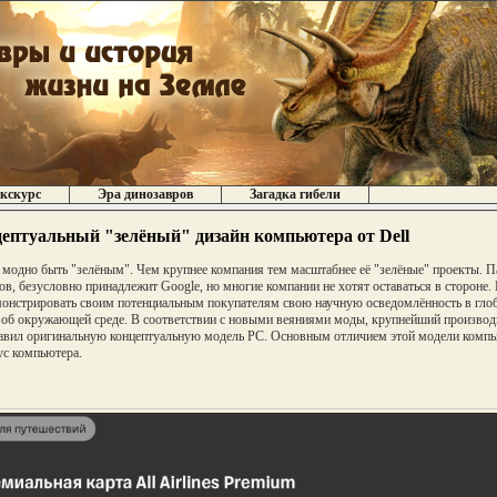
кскурс
Эра динозавров
Загадка гибели
ептуальный "зелёный" дизайн компьютера от Dell
модно быть "зелёным". Чем крупнее компания тем масштабнее её "зелёные" проекты. П
ов, безусловно принадлежит Google, но многие компании не хотят оставаться в стороне.
онстрировать своим потенциальным покупателям свою научную осведомлённость в глоб
 об окружающей среде. В соответствии с новыми веяниями моды, крупнейший производ
авил оригинальную концептуальную модель PC. Основным отличием этой модели компь
ус компьютера.