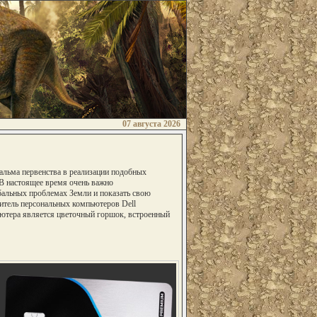
07 августа 2026
альма первенства в реализации подобных
 В настоящее время очень важно
альных проблемах Земли и показать свою
итель персональных компьютеров Dell
ютера является цветочный горшок, встроенный