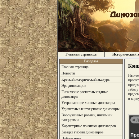
Главная страница
Исторический э
Разделы
Конц
Главная страница
Новости
Нынче 
Краткий исторический экскурс
проект
продем
Эра динозавров
заботу
Гигантские растительноядные
предст
динозавры
в корп
Устрашающие хищные динозавры
Удивительные птиценогие динозавры
Вооруженные рогами, шипами и
панцирями
Характерные признаки динозавров
Загадка гибели динозавров
Публикации