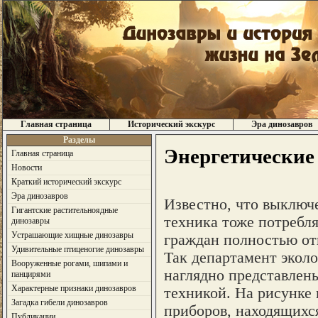
Главная страница
Исторический экскурс
Эра динозавров
Разделы
Энергетические
Главная страница
Новости
Краткий исторический экскурс
Эра динозавров
Известно, что выключ
Гигантские растительноядные
техника тоже потребл
динозавры
Устрашающие хищные динозавры
граждан полностью отк
Удивительные птиценогие динозавры
Так департамент эколо
Вооруженные рогами, шипами и
наглядно представлен
панцирями
Характерные признаки динозавров
техникой. На рисунке
Загадка гибели динозавров
приборов, находящихс
Публикации