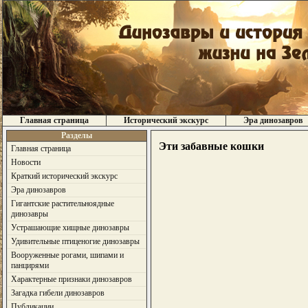
Главная страница
Исторический экскурс
Эра динозавров
Разделы
Эти забавные кошки
Главная страница
Новости
Краткий исторический экскурс
Эра динозавров
Гигантские растительноядные
динозавры
Устрашающие хищные динозавры
Удивительные птиценогие динозавры
Вооруженные рогами, шипами и
панцирями
Характерные признаки динозавров
Загадка гибели динозавров
Публикации