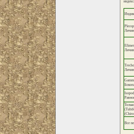
индекс
Индик
Plecop
Личин
Efimer
Личин
Trecho
Личин
Gamma
Бокоп
Isopo
Равно
Тольк
(Tubi
(Chiro
Все п