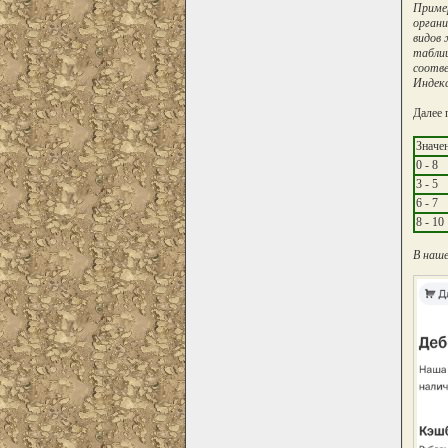
Пример
органи
видов 
таблиц
соотве
Индекс
Далее 
Значе
0 - 8
3 - 5
6 - 7
8 - 10
В наше