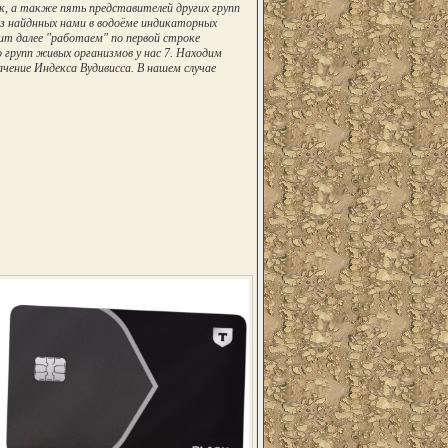
к, а также пять представителей других групп
Из найднных нами в водоёме индикаторных
ит далее "работаем" по первой строке
о групп живых организмов у нас 7. Находим
чение Индекса Вудивисса. В нашем случае