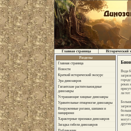
Главная страница
Исторический э
Разделы
Биои
Главная страница
Новости
Вода б
Краткий исторический экскурс
загряз
городс
Эра динозавров
реках 
Гигантские растительноядные
присут
динозавры
ли тот
Устрашающие хищные динозавры
Больши
Удивительные птиценогие динозавры
загряз
Вооруженные рогами, шипами и
больши
панцирями
по отд
Характерные признаки динозавров
могут 
других
Загадка гибели динозавров
Публикации