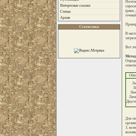
Поэтом
Интересные ссылки
спроси
(раки,
Статьи
точный
Архив
Провер
Статистика
В наст
загряз
Вот эт
Метод
Опреде
отмети
Обит
Ли
Л
Лич
Лич
Двуст
Для оп
органи
3, кол
колонк