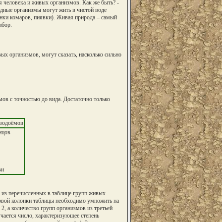
ля человека и живых организмов. Как же быть? -
одные организмы могут жить в чистой воде
инки комаров, пиявки). Живая природа – самый
ибор.
х организмов, могут сказать, насколько сильно
ов с точностью до вида. Достаточно только
 водоёмов
нцов
ви
 из перечисленных в таблице групп живых
ервой колонки таблицы необходимо умножить на
, а количество групп организмов из третьей
чается число, характеризующее степень