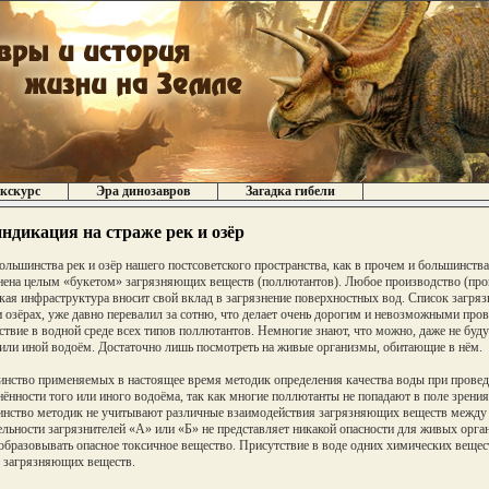
кскурс
Эра динозавров
Загадка гибели
ндикация на страже рек и озёр
ольшинства рек и озёр нашего постсоветского пространства, как в прочем и большинства
нена целым «букетом» загрязняющих веществ (поллютантов). Любое производство (пром
кая инфраструктура вносит свой вклад в загрязнение поверхностных вод. Список загр
и озёрах, уже давно перевалил за сотню, что делает очень дорогим и невозможными про
ствие в водной среде всех типов поллютантов. Немногие знают, что можно, даже не буду
 или иной водоём. Достаточно лишь посмотреть на живые организмы, обитающие в нём.
нство применяемых в настоящее время методик определения качества воды при провед
нённости того или иного водоёма, так как многие поллютанты не попадают в поле зрения
нство методик не учитывают различные взаимодействия загрязняющих веществ между с
ельности загрязнителей «А» или «Б» не представляет никакой опасности для живых орга
образовывать опасное токсичное вещество. Присутствие в воде одних химических вещес
 загрязняющих веществ.