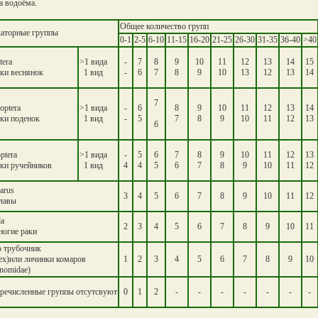
а водоёма.
Общее количество групп
аторные группы
0-1
2-5
6-10
11-15
16-20
21-25
26-30
31-35
36-40
>40
tera
>1 вида
-
7
8
9
10
11
12
13
14
15
ки веснянок
1 вид
-
6
7
8
9
10
13
12
13
14
7
optera
>1 вида
-
6
8
9
10
11
12
13
14
ки поденок
1 вид
-
5
7
8
9
10
11
12
13
6
ptera
>1 вида
-
5
6
7
8
9
10
11
12
13
ки ручейников
1 вид
4
4
5
6
7
8
9
10
11
12
rus
3
4
5
6
7
8
9
10
11
12
лавы
da
2
3
4
5
6
7
8
9
10
11
ногие раки
о трубочник
fex)или личинки комаров
1
2
3
4
5
6
7
8
9
10
nomidae)
еречисленные группы отсутсвуют
0
1
2
-
-
-
-
-
-
-