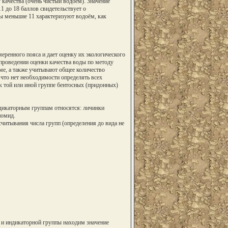
качества (очень чистый водоём). Значение
1 до 18 баллов свидетельствует о
ы меньшие 11 характеризуют водоём, как
еренного пояса и дает оценку их экологического
 проведении оценки качества воды по методу
е, а также учитывают общее количество
что нет необходимости определять всех
к той или иной группе бентосных (придонных)
ндикаторным группам относятся: личинки
номид.
читывания числа групп (определения до вида не
 и индикаторной группы находим значение