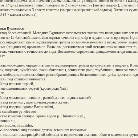
нённости водоёма. При значении суммы большей 22-ух водоём можно отнести к 1 классу 
от 17 до 22 позволяет отнести водоём ко 2 классу качества (чистый водоём), Сумма от 1
лежности водоёма к 3 классу качества (умеренно-загрязнённый водоём). Значения сумм
й (4-7 классы качества).
ика Вудивисса
етод более сложный. Методика Вудивисса используется только при исследованиях рек ум
ния по 15-балльной шкале. Для оценки качества вод озёр и прудов она не пригодна. При
сса определяют, какие индикаторные группы организмов имеются в исследуемом водоем
ных (придонных) организмов. Большим достоинством этой методики также является то, 
ных животных с точностью до вида. Достаточно определить принадлежность организма 
ных.
чала необходимо определить, какие индикаторные группы присутствуют в водоеме. К и
ок, поденок, ручейников, рачки бокоплавы, равноногие раки, трубочники, личинки хиро
ем необходимо оценить общее разнообразие донных беспозвоночных путём простого подс
тся), под группой понимается:
й вид плоских червей,
с малощетинковых червей (кроме рода Nаis),
ais,
й вид моллюсков , пиявок , ракообразных, водных клещей,
й вид веснянок , перепончатокрылых жуков,
й вид поденок, кроме Baetis rodani,
е семейство ручейников,
йство комаров звонцов, кроме видов р. Chironomus sp.,
onomus sp.,
нки мошек Simuliidae,
ый известный вид личинок других летающих насекомых.
с помощью нижеприведённой таблицы на пересечении значения общего количества групп