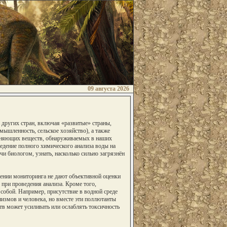
09 августа 2026
 других стран, включая «развитые» страны,
ышленность, сельское хозяйство), а также
язняющих веществ, обнаруживаемых в наших
ведение полного химического анализа воды на
чи биологом, узнать, насколько сильно загрязнён
ении мониторинга не дают объективной оценки
 при проведения анализа. Кроме того,
обой. Например, присутствие в водной среде
низмов и человека, но вместе эти поллютанты
тв может усиливать или ослаблять токсичность