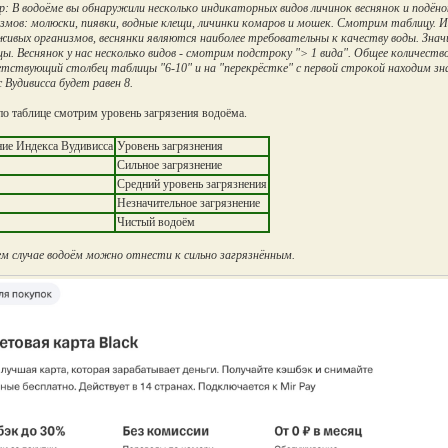
: В водоёме вы обнаружили несколько индикаторных видов личинок веснянок и подёно
змов: молюски, пиявки, водные клещи, личинки комаров и мошек. Смотрим таблицу. 
живых организмов, веснянки являются наиболее требовательны к качеству воды. Знач
ы. Веснянок у нас несколько видов - смотрим подстроку "> 1 вида". Общее количеств
тствующий столбец таблицы "6-10" и на "перекрёстке" с первой строкой находим зна
 Вудивисса будет равен 8.
по таблице смотрим уровень загрязения водоёма.
ние Индекса Вудивисса
Уровень загрязнения
Сильное загрязнение
Средний уровень загрязнения
Незначительное загрязнение
Чистый водоём
м случае водоём можно отнести к сильно загрязнённым.