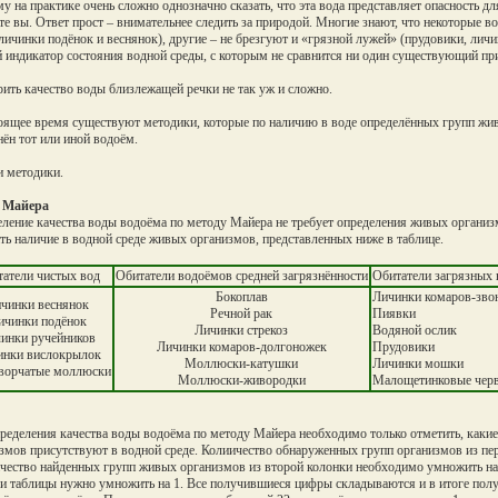
у на практике очень сложно однозначно сказать, что эта вода представляет опасность д
те вы. Ответ прост – внимательнее следить за природой. Многие знают, что некоторые в
 личинки подёнок и веснянок), другие – не брезгуют и «грязной лужей» (прудовики, лич
 индикатор состояния водной среды, с которым не сравнится ни один существующий пр
ить качество воды близлежащей речки не так уж и сложно.
оящее время существуют методики, которые по наличию в воде определённых групп живы
нён тот или иной водоём.
и методики.
 Майера
ление качества воды водоёма по методу Майера не требует определения живых организм
ть наличие в водной среде живых организмов, представленных ниже в таблице.
атели чистых вод
Обитатели водоёмов средней загрязнённости
Обитатели загрязных
Бокоплав
Личинки комаров-зво
чинки веснянок
Речной рак
Пиявки
ичинки подёнок
Личинки стрекоз
Водяной ослик
инки ручейников
Личинки комаров-долгоножек
Прудовики
инки вислокрылок
Моллюски-катушки
Личинки мошки
ворчатые моллюски
Моллюски-живородки
Малощетинковые чер
ределения качества воды водоёма по методу Майера необходимо только отметить, какие
змов присутствуют в водной среде. Колиичество обнаруженных групп организмов из п
ичество найденных групп живых организмов из второй колонки необходимо умножить на 2
и таблицы нужно умножить на 1. Все получившиеся цифры складываются и в итоге полу