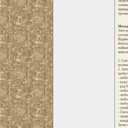
загряз
суммы 
принад
грязны
Метод
Этот м
состоя
Вудиви
бентос
пойман
живот
1. Сна
веснян
2. Зат
требуе
- любо
- клас
- род N
- любо
- любо
- любо
- любо
- семе
- Cher
- личи
- кажд
Затем 