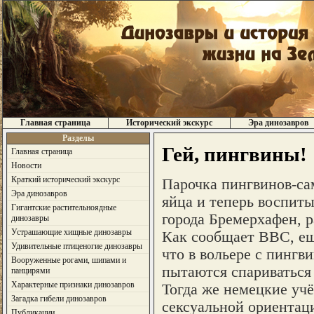
Главная страница
Исторический экскурс
Эра динозавров
Разделы
Гей, пингвины!
Главная страница
Новости
Краткий исторический экскурс
Парочка пингвинов-са
Эра динозавров
яйца и теперь воспиты
Гигантские растительноядные
города Бремерхафен, р
динозавры
Устрашающие хищные динозавры
Как сообщает BBC, еще
Удивительные птиценогие динозавры
что в вольере с пинг
Вооруженные рогами, шипами и
пытаются спариваться 
панцирями
Характерные признаки динозавров
Тогда же немецкие учё
Загадка гибели динозавров
сексуальной ориентац
Публикации