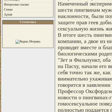
Намеченный эксперимен
Интересные ссылки
шести пингвинам мужс
Статьи
Архив
наклонности, были по
защите прав геев доби
Статистика
сексуальную жизнь жи
В итоге шесть пингви
компании, а двое из н
проводят вместе и бла
биологическими родит
"Зет и Фильпункт, оба
на Пасху, начали его в
себя точно так же, ка
внимательно ухаживают
говорится в заявлении
Профессор Оксфордско
новости о пингвинах-г
гомосексуальное пове
полностью поддается 