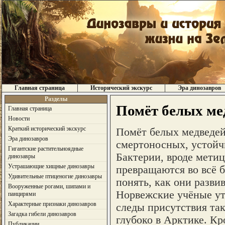
Главная страница
Исторический экскурс
Эра динозавров
Разделы
Помёт белых ме
Главная страница
Новости
Краткий исторический экскурс
Помёт белых медведей
Эра динозавров
смертоносных, устойч
Гигантские растительноядные
Бактерии, вроде метиц
динозавры
Устрашающие хищные динозавры
превращаются во всё б
Удивительные птиценогие динозавры
понять, как они разви
Вооруженные рогами, шипами и
Норвежские учёные ут
панцирями
Характерные признаки динозавров
следы присутствия та
Загадка гибели динозавров
глубоко в Арктике. Кр
Публикации