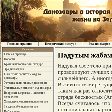
Главная страница
Исторический экскурс
Эра динозавров
Разделы
Надутым жабам
Главная страница
Новости
Краткий исторический экскурс
Надувая свое тело при
Эра динозавров
провоцируют лучших с
Гигантские растительноядные
сильнейшего. А иногд
динозавры
Устрашающие хищные динозавры
В животном мире суще
Удивительные птиценогие динозавры
таким как раз относят
Вооруженные рогами, шипами и
отряда бесхвостых (An
панцирями
Характерные признаки динозавров
Всегда считалось, что
Загадка гибели динозавров
потенциальных партне
Публикации