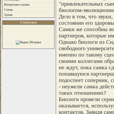
"привлекательных сын
Интересные ссылки
биологом-эволюциони
Статьи
Архив
Дело в том, что звуки
состоянии его здоровья
Статистика
Самки же способны во
партнеров, которые и
Однако биологи из Си
свободного университе
именно по такому сцен
своими коллегами обра
не ждут, пока самка с
попавшуюся партнершу
подоспеет соперник, с
- неужели самка дейст
таких отношениях?
Биологи провели сери
оказывается, использ
контактов. Завидя сам