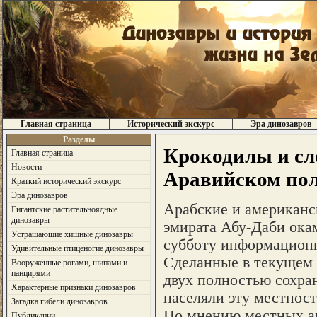
Главная страница
Исторический экскурс
Эра динозавров
Разделы
Крокодилы и сл
Главная страница
Новости
Аравийском пол
Краткий исторический экскурс
Эра динозавров
Арабские и американс
Гигантские растительноядные
динозавры
эмирата Абу-Даби ока
Устрашающие хищные динозавры
субботу информацион
Удивительные птиценогие динозавры
Сделанные в текущем 
Вооруженные рогами, шипами и
панцирями
двух полностью сохра
Характерные признаки динозавров
населяли эту местност
Загадка гибели динозавров
По мнению местных ар
Публикации