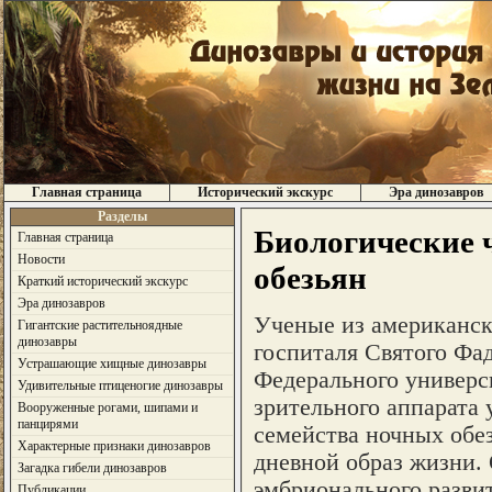
Главная страница
Исторический экскурс
Эра динозавров
Разделы
Биологические 
Главная страница
Новости
обезьян
Краткий исторический экскурс
Эра динозавров
Ученые из американски
Гигантские растительноядные
динозавры
госпиталя Святого Фадд
Устрашающие хищные динозавры
Федерального универси
Удивительные птиценогие динозавры
зрительного аппарата у
Вооруженные рогами, шипами и
панцирями
семейства ночных обез
Характерные признаки динозавров
дневной образ жизни. 
Загадка гибели динозавров
эмбрионального разви
Публикации