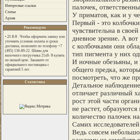
палочек, ответственны
Интересные ссылки
Статьи
У приматов, как и у ч
Архив
Первый - это колбочки
Рекомендуем
чувствительна в своей
•
21 8-9
. Чтобы оформить заявку или
дневное зрение. А вот
уточнить условия оплаты и сроки
с колбочками они обла
доставки, позвоните по телефону +7
(495) 136-89-22. Шины для
тип пигмента у них од
вилочного погрузчика 21x8-
9
купить
по низкой цене. Закажите от
И ночные обезьяны, и
официального поставщика c
общего предка, котор
гарантией 5 лет.
посмотреть, что же пр
Статистика
Детальное наблюдение 
отличает различный ха
рост этой части орган
не растет, образуются
количество палочек на
Самих исследователей
Ведь совсем небольшое
каждому из семейств з