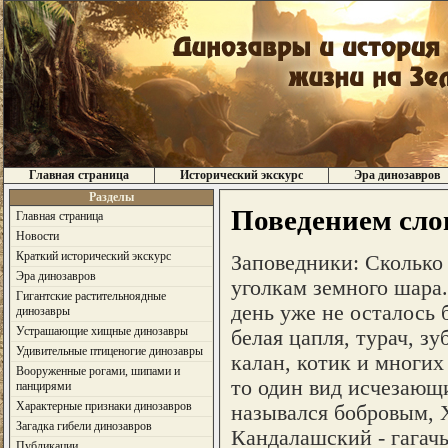
Главная страница
Исторический экскурс
Эра динозавров
Разделы
Поведением сло
Главная страница
Новости
Краткий исторический экскурс
Заповедники: Сколько
Эра динозавров
уголкам земного шара.
Гигантские растительноядные
день уже не осталось 
динозавры
Устрашающие хищные динозавры
белая цапля, турач, зу
Удивительные птиценогие динозавры
калан, котик и многих
Вооруженные рогами, шипами и
то один вид исчезающ
панцирями
Характерные признаки динозавров
назывался бобровым, 
Загадка гибели динозавров
Кандалашский - гагачь
Публикации