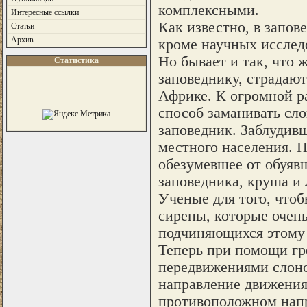
комплексными.
Интересные ссылки
Как известно, в запов
Статьи
Архив
кроме научных исслед
Но бывает и так, что
Статистика
заповеднику, страдают
Африке. К огромной р
способ заманивать сло
заповедник. Заблудив
местного населения. П
обезумевшее от обуявш
заповедника, круша и 
Ученые для того, чтоб
сирены, которые очен
подчиняющихся этому
Теперь при помощи гр
передвижениями слонов
направление движения,
противоположном нап