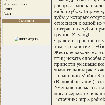
распространена около
Интересные ссылки
Статьи
набор зубов. Впрочем,
Архив
зубы у которых отсутс
Статистика
относился к одной из 
потерявших зубы, при
группы Z. yangi.
Сравнив строение ске
том, что многие "зуб
Жесткие законы естест
птиц искать способы 
принести уменьшение 
значительном расстоян
По мнению Майка Бент
(Великобритания), эта
Уменьшение массы на 
могло серьезно повлия
Источник: http://podrob