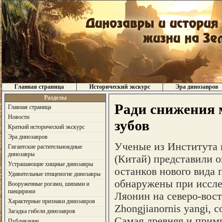
Главная страница
Исторический экскурс
Эра динозавров
Разделы
Ради снижения 
Главная страница
Новости
зубов
Краткий исторический экскурс
Эра динозавров
Ученые из Института 
Гигантские растительноядные
динозавры
(Китай) представили 
Устрашающие хищные динозавры
останков нового вида
Удивительные птиценогие динозавры
обнаружены при иссл
Вооруженные рогами, шипами и
панцирями
Ляонин на северо-вос
Характерные признаки динозавров
Zhongjianornis yangi,
Загадка гибели динозавров
Самая древняя и прими
Публикации