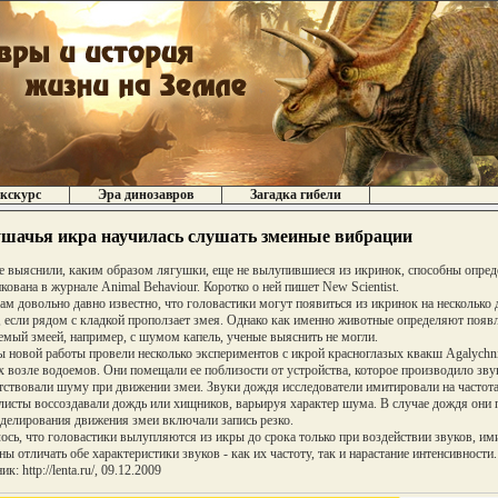
кскурс
Эра динозавров
Загадка гибели
шачья икра научилась слушать змеиные вибрации
 выяснили, каким образом лягушки, еще не вылупившиеся из икринок, способны опреде
кована в журнале Animal Behaviour. Коротко о ней пишет New Scientist.
ам довольно давно известно, что головастики могут появиться из икринок на несколько 
, если рядом с кладкой проползает змея. Однако как именно животные определяют появл
емый змеей, например, с шумом капель, ученые выяснить не могли.
 новой работы провели несколько экспериментов с икрой красноглазых квакш Agalychnis
х возле водоемов. Они помещали ее поблизости от устройства, которое производило звук
тствовали шуму при движении змеи. Звуки дождя исследователи имитировали на частотах
листы воссоздавали дождь или хищников, варьируя характер шума. В случае дождя они п
делирования движения змеи включали запись резко.
ось, что головастики вылупляются из икры до срока только при воздействии звуков, и
ны отличать обе характеристики звуков - как их частоту, так и нарастание интенсивности.
к: http://lenta.ru/, 09.12.2009