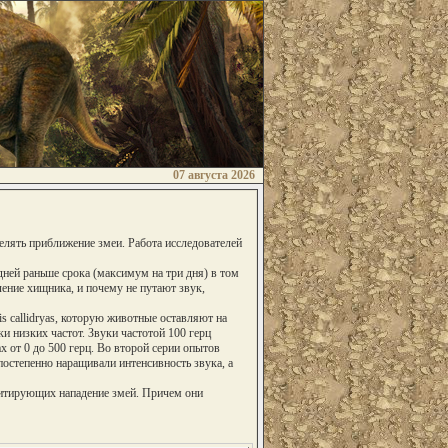
07 августа 2026
лять приближение змеи. Работа исследователей
дней раньше срока (максимум на три дня) в том
ение хищника, и почему не путают звук,
 callidryas, которую животные оставляют на
и низких частот. Звуки частотой 100 герц
 от 0 до 500 герц. Во второй серии опытов
остепенно наращивали интенсивность звука, а
митирующих нападение змей. Причем они