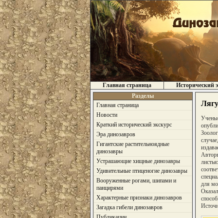
Главная страница
Исторический э
Разделы
Лягу
Главная страница
Новости
Ученые
Краткий исторический экскурс
опубли
Зоолог
Эра динозавров
случае
Гигантские растительноядные
издава
динозавры
Авторы
Устрашающие хищные динозавры
листья
соотве
Удивительные птиценогие динозавры
специа
Вооруженные рогами, шипами и
для мо
панцирями
Оказал
Характерные признаки динозавров
способ
Источни
Загадка гибели динозавров
Публикации