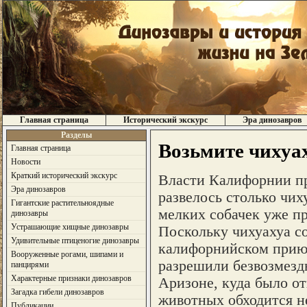
Главная страница
Исторический экскурс
Эра динозавров
Разделы
Возьмите чихуа
Главная страница
Новости
Краткий исторический экскурс
Власти Калифорнии при
Эра динозавров
развелось столько чих
Гигантские растительноядные
мелких собачек уже п
динозавры
Устрашающие хищные динозавры
Поскольку чихуахуа со
Удивительные птиценогие динозавры
калифорнийском приют
Вооруженные рогами, шипами и
разрешили безвозмезд
панцирями
Характерные признаки динозавров
Аризоне, куда было от
Загадка гибели динозавров
животных обходится н
Публикации