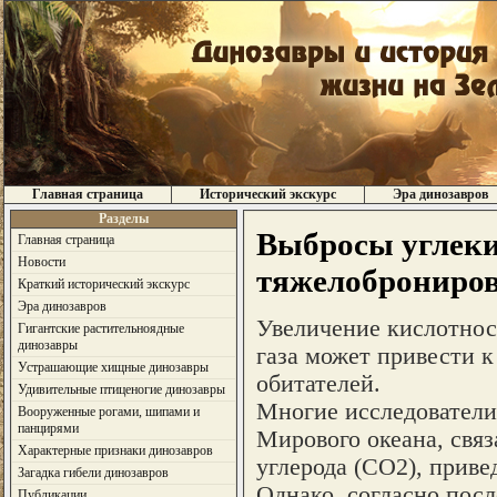
Главная страница
Исторический экскурс
Эра динозавров
Разделы
Выбросы углеки
Главная страница
Новости
тяжелоброниро
Краткий исторический экскурс
Эра динозавров
Увеличение кислотност
Гигантские растительноядные
динозавры
газа может привести 
Устрашающие хищные динозавры
обитателей.
Удивительные птиценогие динозавры
Многие исследователи
Вооруженные рогами, шипами и
панцирями
Мирового океана, свя
Характерные признаки динозавров
углерода (СО2), приве
Загадка гибели динозавров
Однако, согласно пос
Публикации