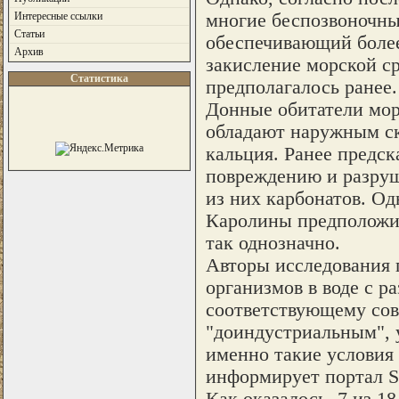
многие беспозвоночны
Интересные ссылки
Статьи
обеспечивающий более
Архив
закисление морской ср
Статистика
предполагалось ранее.
Донные обитатели мор
обладают наружным ск
кальция. Ранее предск
повреждению и разру
из них карбонатов. О
Каролины предположил
так однозначно.
Авторы исследования 
организмов в воде с р
соответствующему сов
"доиндустриальным", у
именно такие условия 
информирует портал 
Как оказалось, 7 из 1