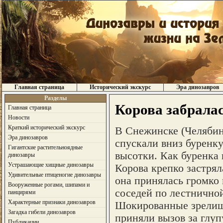
Главная страница
Исторический экскурс
Эра динозавров
Разделы
Корова забралас
Главная страница
Новости
Краткий исторический экскурс
В Снежинске (Челябин
Эра динозавров
спускали вниз буренку
Гигантские растительноядные
высотки. Как буренка 
динозавры
Устрашающие хищные динозавры
Корова крепко застря
Удивительные птиценогие динозавры
она принялась громко
Вооруженные рогами, шипами и
соседей по лестничной
панцирями
Характерные признаки динозавров
Шокированные зрелище
Загадка гибели динозавров
приняли вызов за глу
Публикации