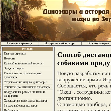
Главная страница
Исторический экскурс
Эра динозавров
Разделы
Способ дистанц
Главная страница
Новости
собаками приду
Краткий исторический экскурс
Эра динозавров
Новую разработку нац
Гигантские растительноядные
динозавры
вооружение армия Изр
Устрашающие хищные динозавры
Сообщается, что речь
Удивительные птиценогие динозавры
"Окец", сотрудники к
Вооруженные рогами, шипами и
панцирями
дистанционно.
Характерные признаки динозавров
С помощью прибора, с
Загадка гибели динозавров
километров, причем в
Публикации