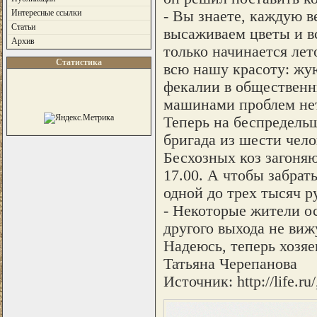
- Вы знаете, каждую 
Интересные ссылки
Статьи
высаживаем цветы и вс
Архив
только начинается лет
Статистика
всю нашу красоту: жую
фекалии в общественн
машинами проблем нет,
Теперь на беспредельщ
бригада из шести чело
Бесхозных коз загоняю
17.00. А чтобы забрат
одной до трех тысяч р
- Некоторые жители ос
другого выхода не виж
Надеюсь, теперь хозяе
Татьяна Черепанова
Источник: http://life.ru