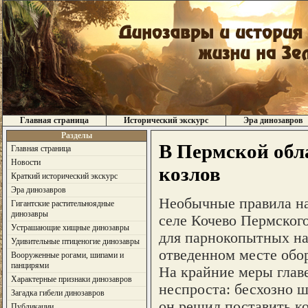
Главная страница
Исторический экскурс
Эра динозавров
Разделы
В Пермской обл
Главная страница
Новости
козлов
Краткий исторический экскурс
Эра динозавров
Необычные правила над
Гигантские растительноядные
динозавры
селе Кочево Пермског
Устрашающие хищные динозавры
для парнокопытных на
Удивительные птиценогие динозавры
отведенном месте обо
Вооруженные рогами, шипами и
панцирями
На крайние меры гла
Характерные признаки динозавров
неспроста: бесхозно 
Загадка гибели динозавров
он решил поставить ко
Публикации