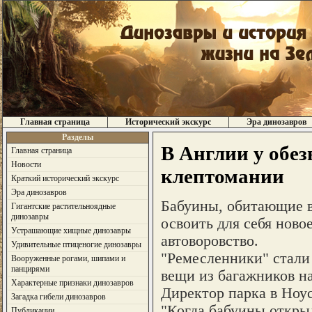
Главная страница
Исторический экскурс
Эра динозавров
Разделы
В Англии у обез
Главная страница
Новости
клептомании
Краткий исторический экскурс
Эра динозавров
Бабуины, обитающие в 
Гигантские растительноядные
динозавры
освоить для себя ново
Устрашающие хищные динозавры
автоворовство.
Удивительные птиценогие динозавры
"Ремесленники" стали
Вооруженные рогами, шипами и
панцирями
вещи из багажников н
Характерные признаки динозавров
Директор парка в Ноу
Загадка гибели динозавров
"Когда бабуины открыл
Публикации