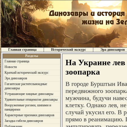
Главная страница
Исторический экскурс
Эра динозавров
Разделы
На Украине лев
Главная страница
Новости
зоопарка
Краткий исторический экскурс
Эра динозавров
В городе Бурштын Ива
Гигантские растительноядные
динозавры
передвижного зоопарк
Устрашающие хищные динозавры
мужчина, будучи навес
Удивительные птиценогие динозавры
клетку. Однако лев, н
Вооруженные рогами, шипами и
панцирями
случай укусил его. В 
Характерные признаки динозавров
прямо в реанимацию. 
Загадка гибели динозавров
ампутировать, передае
Публикации