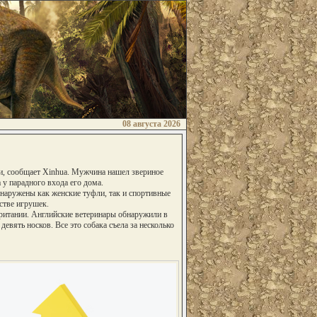
08 августа 2026
и, сообщает Xinhua. Мужчина нашел звериное
 у парадного входа его дома.
наружены как женские туфли, так и спортивные
стве игрушек.
ритании. Английские ветеринары обнаружили в
девять носков. Все это собака съела за несколько