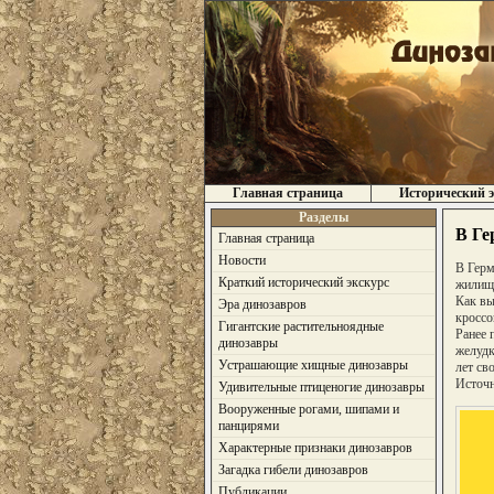
Главная страница
Исторический э
Разделы
В Ге
Главная страница
Новости
В Герм
Краткий исторический экскурс
жилище
Как вы
Эра динозавров
кроссо
Гигантские растительноядные
Ранее 
динозавры
желудк
Устрашающие хищные динозавры
лет св
Источни
Удивительные птиценогие динозавры
Вооруженные рогами, шипами и
панцирями
Характерные признаки динозавров
Загадка гибели динозавров
Публикации