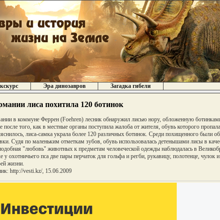
кскурс
Эра динозавров
Загадка гибели
рмании лиса похитила 120 ботинок
ании в коммуне Феррен (Foehren) лесник обнаружил лисью нору, обложенную ботинкам
 после того, как в местные органы поступила жалоба от жителя, обувь которого пропала
яснилось, лиса-самка украла более 120 различных ботинок. Среди похищенного были об
вки. Судя по маленьким отметкам зубов, обувь использовалась детенышами лисы в каче
подобная "любовь" животных к предметам человеческой одежды наблюдалась в Великоб
е у охотничьего пса две пары перчаток для гольфа и регби, рукавицу, полотенце, чулок и 
оей жизни.
к: http://vesti.kz/, 15.06.2009